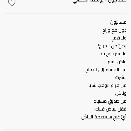
مسائيونَ
دون فمِ وراحِ
ولا قمرٍ..
يطلُّ من الجراح!
ولا سرّ نبوح به
ولكن نسيرُ
من المساء إلى الصباحِ
لنشربَ
من فراغ الوقتِ شاياً
ونأكلَ
من صديقٍ مستباح!
فقل لبياضِ قلبك:
أيُّ غيمٍ سيعصمهُ البياضُ