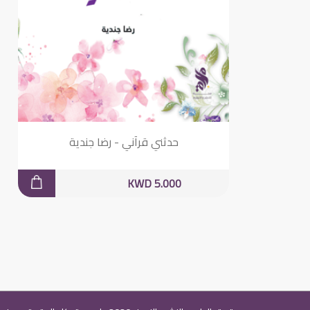
حدثني قرآني - رضا جندية
KWD 5.000