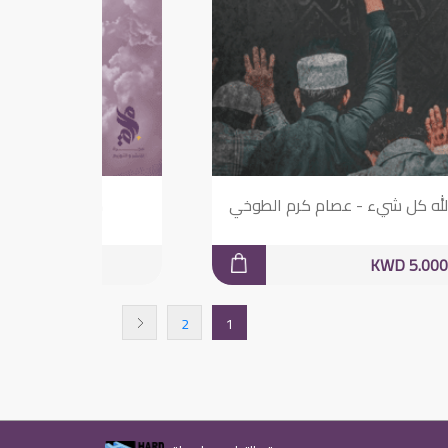
لله كل شيء - عصام كرم الطوخي
سيستجيب - أميرة
KWD 5.000
KWD 5.000
2
1