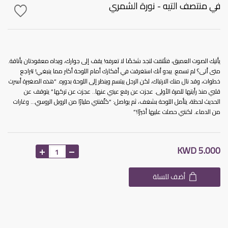
في منتصف التيه - نورة الشمري
يأتيك الصوت العميق، فتلْتفت لتجد شخصًا لا تعرفه! يقف إلى جوارك، ويداه معقودتان بأناقة.
متى أتى؟ لم تسمع. يبدو أنك استغرقت في أفكارك أمام اللوحة أكثر مما ينبغي! تتراجع
خطوات، وقد نال منك الارتباك، لكن الرجل يبتسم وينظر إلى اللوحة بدوره. “هذه الصغيرة أسرت
قلبي منذ رأيتها للمرة الأولى. عجزت عن رفع عيني عنها.. عجزت عن تركها.” يتوقف عن
الحديث لحظة، يتأمل اللوحة بشغف، ثم يواصل: “كلّفتني مليارًا من الروبل الروسي… وغارات
من الدماء. لكنني حصلت عليها أخيرًا!”
KWD 5.000
أضف للسلة