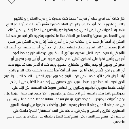
هل كانت أمك تصرخ عليك أو تضربك؟ عندما كنت صغيرة كان ضرب الأطفال وإهانتهم
والصراخ عليهم سلوكا أبويا طبيعيا، ولم تكن العائلات حينها تشعر بتأنيب الضمير أو الندم الذي
تشعر به الأمهات في الزمن الحالي، ولم يفكروا حتى بالتكفير عن الخطأ إذ كان الزمن آنذاك
زمن "العصا لمن عصى" و"العصا من الجنة"، هذا ما تعلموه وتشربوه كان لابد من معاقبة
الطفل إذا أخطأ، بل كلما كان العقاب أكبر كان أجدى نفعاً، إذ إن ضرب الطفل على سبيل
المثال يقصد به: "هذا التصرف خاطئ للغاية، خاطى إلى حد أنني أضربك بسببه، إنني أسبب لك
الألم كي لا تعيد الكرة". المثير للسخرية هو أنني أثناء كتابتي لهذه السطور وعندما أعود
أدراجي وألقي نظرة على الماضي، تتجلى أمام ناظري صورة أمي أو أبي وهو يضربني أو
يصرخ في وجهي أو يوجه إهانة لي فتغلبني الدموع، ورغم ذلك لا أتذكر سبب قيامهم بذلك
أي الدرس الذي لقُنوني إياه. أنا على يقين أنك أنت أيضاً تشعرين بالشعور ذاته، الدرس الذي
أراد الأبوان تلقينه للأولاد ذهب في مهب الريح. ولم يبق سوى الذكريات الفاترة للضرب والتوبيخ
الذي تعرضنا له. هذا هو بالضبط السبب الذي دفعني إلى إعداد هذا الكتاب كي لا يشعر
أولادنا عندما يعودون أدراجهم وينظرون إلى الماضي ببرودة تلك الصفعة التي نزلت على
وجوههم وإنما بدفء لمسة الأم التي حطت في قلوبهم ... إذن دعونا نردد معا... عزمنا على
نهج " أمهات لا يصرخن ... خديجة كبرى تونغار Hatice Kibra Tongar" خاصة على ليسانس
في قسم علم النفس وعلم الاجتماع وتنمية الطفل، وأكملت تعليمها في الإرشاد الأسري
المستوى النظري والعملي والإشرافي، حاصلة على لقب "مستشار" الأسرة حاصلة على
ماجستير في قسم علم النفس وفي قسم تنمية الطفل، حاصلة على دكتوراه في مجال علم
الأعصاب.