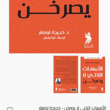
الأمهات اللاتي لا يصرخن - خديجة تونغار